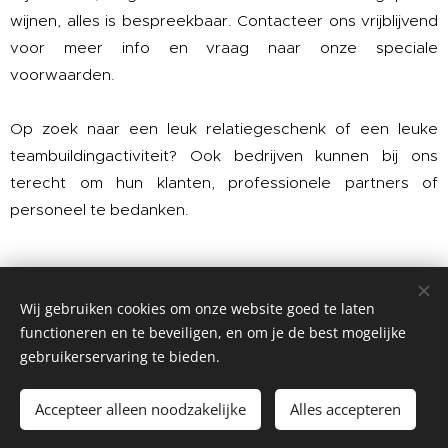
wijnen, alles is bespreekbaar. Contacteer ons vrijblijvend
voor meer info en vraag naar onze speciale
voorwaarden.
Op zoek naar een leuk relatiegeschenk of een leuke
teambuildingactiviteit? Ook bedrijven kunnen bij ons
terecht om hun klanten, professionele partners of
personeel te bedanken.
Particulier of professional? VinConnu is er
voor alle mensen met een hart voor wijn.
Wij gebruiken cookies om onze website goed te laten
functioneren en te beveiligen, en om je de best mogelijke
Bestellen kan via de
online winkel
of telefonisch,
gebruikerservaring te bieden.
via e-mail, sms, WhatsApp, ...
Check onze
contactgegevens
Accepteer alleen noodzakelijke
Alles accepteren