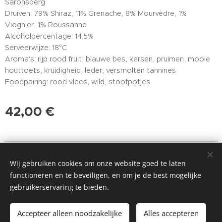
Saronsberg
Druiven: 79% Shiraz, 11% Grenache, 8% Mourvèdre, 1%
Viognier, 1% Roussanne
Alcoholpercentage: 14,5%
Serveerwijze: 18°C
Aroma's: rijp rood fruit, blauwe bes, kersen, pruimen, mooie
houttoets, kruidigheid, leder, versmolten tannines
Foodpairing: rood vlees, wild, stoofpotjes
42,00
€
©2017-2025 VinConnu. Alle rechten voorbehouden.
Wij gebruiken cookies om onze website goed te laten
Cookies
functioneren en te beveiligen, en om je de best mogelijke
gebruikerservaring te bieden.
Toevoegen aan de winkelwagen
Accepteer alleen noodzakelijke
Alles accepteren