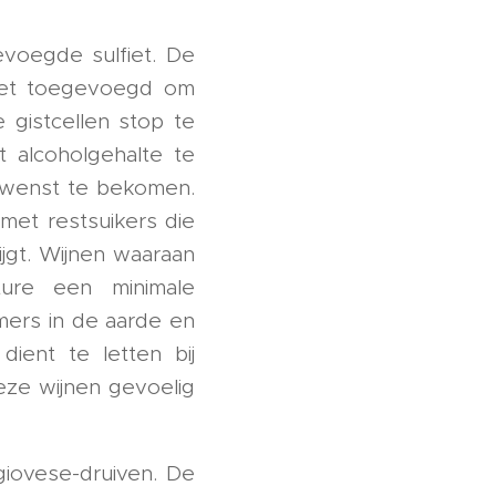
voegde sulfiet. De
fiet toegevoegd om
 gistcellen stop te
t alcoholgehalte te
t wenst te bekomen.
met restsuikers die
jgt. Wijnen waaraan
ture een minimale
immers in de aarde en
ent te letten bij
eze wijnen gevoelig
giovese-druiven. De