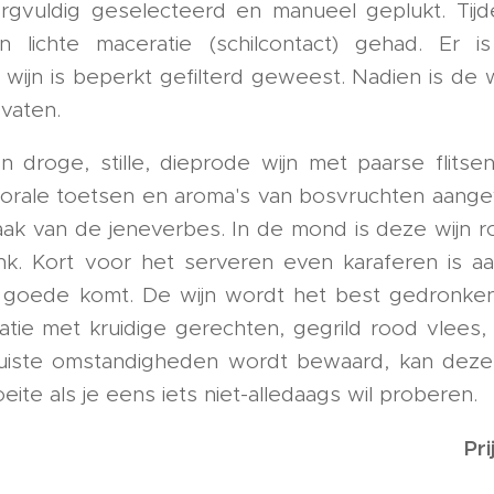
rgvuldig geselecteerd en manueel geplukt. Tijd
 lichte maceratie (schilcontact) gehad. Er i
jn is beperkt gefilterd geweest. Nadien is de wi
vaten.
en droge, stille, dieprode wijn met paarse flitse
florale toetsen en aroma's van bosvruchten aange
ak van de jeneverbes. In de mond is deze wijn r
nk. Kort voor het serveren even karaferen is 
n goede komt. De wijn wordt het best gedronke
ie met kruidige gerechten, gegrild rood vlees, l
juiste omstandigheden wordt bewaard, kan deze
eite als je eens iets niet-alledaags wil proberen.
Pri