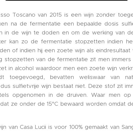
sso Toscano van 2015 is een wijn zonder toege
jgen na de fermentatie een bepaalde dosis sul
n in de wijn te doden en om de werking van de
er kan zo de fermentatie stopzetten indien he
den of indien hij een zoete wijn als eindresultaa
ig stopzetten van de fermentatie zit men immers 
t in alcohol waardoor men een zoete wijn verkri
dt toegevoegd, bevatten weliswaar van na
dus sulfietvrije wijn bestaat niet. Deze stof zit 
tels opgenomen in de druiven. Waar men op di
is dat ze onder de 15°C bewaard worden omdat d
ijn van Casa Lucii is voor 100% gemaakt van San